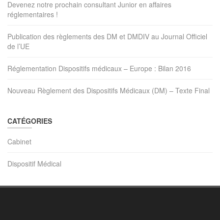
Devenez notre prochain consultant Junior en affaires
réglementaires !
Publication des règlements des DM et DMDIV au Journal Officiel
de l’UE
Réglementation Dispositifs médicaux – Europe : Bilan 2016
Nouveau Règlement des Dispositifs Médicaux (DM) – Texte Final
CATÉGORIES
Cabinet
Dispositif Médical