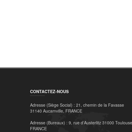
CONTACTEZ-NOUS
Adresse (Siège Social) :
21, chemin de la Favasse
31140 Aucamville, FRANCE
Adresse (Bureaux) :
9, rue d'Austerlitz 31000 Toulouse
FRANCE