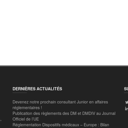
DERNIÈRES ACTUALITÉS
S
Devenez notre prochain consultant Junior en affaires
réglementaires !
Publication des règlements des DM et DMDIV au Journal
,
Officiel de l’UE
Réglementation Dispositifs médicaux – Europe : Bilan