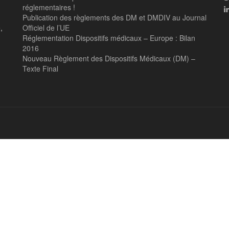
réglementaires !
Publication des règlements des DM et DMDIV au Journal
,
Officiel de l’UE
Réglementation Dispositifs médicaux – Europe : Bilan
2016
Nouveau Règlement des Dispositifs Médicaux (DM) –
Texte Final