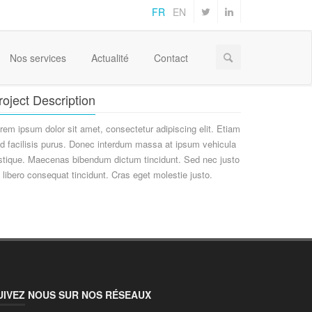
FR
EN
Home
Project Two
Projects
Nos services
Actualité
Contact
roject Description
rem ipsum dolor sit amet, consectetur adipiscing elit. Etiam
d facilisis purus. Donec interdum massa at ipsum vehicula
istique. Maecenas bibendum dictum tincidunt. Sed nec justo
 libero consequat tincidunt. Cras eget molestie justo.
UIVEZ NOUS SUR NOS RÉSEAUX