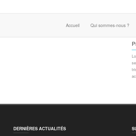
Accueil
Qui sommes-nous ?
P
Lo
se
tr
ac
DERNIÈRES ACTUALITÉS
S