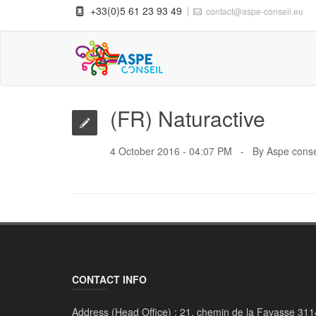
+33(0)5 61 23 93 49
contact@aspe-conseil.eu
(FR) Naturactive
4 October 2016 - 04:07 PM
By
Aspe conse
CONTACT INFO
Address (Head Office) :
21, chemin de la Favasse 311