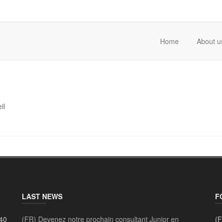
Home
About u
il
LAST NEWS
F
40
(FR) Devenez notre prochain consultant Junior en
(