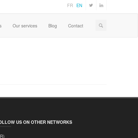
FR
EN
Home
(FR) Naturactive
slider
s
Our services
Blog
Contact
OLLOW US ON OTHER NETWORKS
FR)