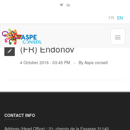
slider
Home
(FR) Endonov
FR
EN
(FR) Endonov
4 October 2016 - 03:45 PM
By
Aspe conseil
CONTACT INFO
Address (Head Office) :
21, chemin de la Favasse 31140