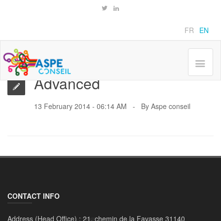
Pricing Packages
Home
Advanced
FR
EN
Advanced
13 February 2014 - 06:14 AM
By
Aspe conseil
CONTACT INFO
Address (Head Office) :
21, chemin de la Favasse 31140