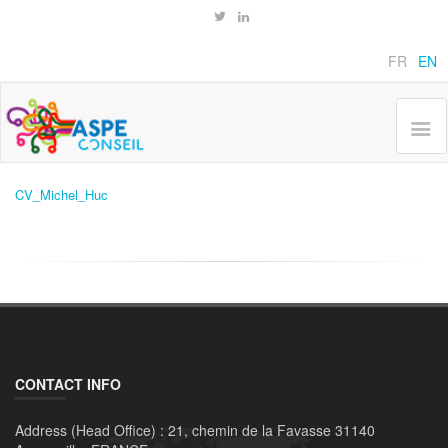
CV_MICHEL_HUC
FR
EN
Home
CV_Michel_Huc
CV_Michel_Huc
CONTACT INFO
Address (Head Office) :
21, chemin de la Favasse 31140