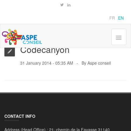
Clients
Home
Codecanyon
FR
EN
Codecanyon
31 January 2014 - 05:35 AM
By
Aspe conseil
CONTACT INFO
Address (Head Office) :
21, chemin de la Favasse 31140